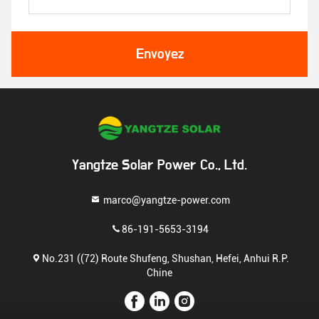
Envoyez
Yangtze Solar Power Co., Ltd.
marco@yangtze-power.com
86-191-5653-3194
No.231 ((72) Route Shufeng, Shushan, Hefei, Anhui R.P.
Chine