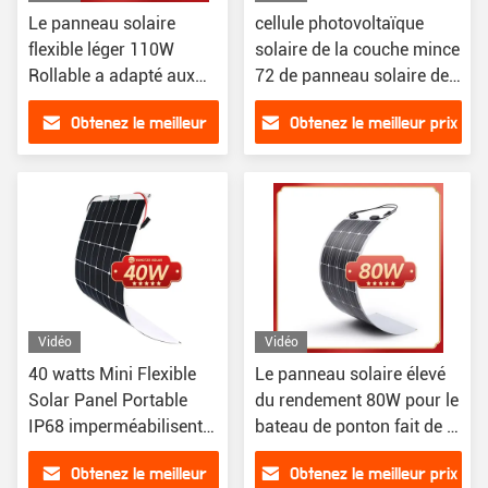
Le panneau solaire
cellule photovoltaïque
flexible léger 110W
solaire de la couche mince
Rollable a adapté aux
72 de panneau solaire de
besoins du client
200W Fotovoltaic
Obtenez le meilleur
Obtenez le meilleur prix
prix
Vidéo
Vidéo
40 watts Mini Flexible
Le panneau solaire élevé
Solar Panel Portable
du rendement 80W pour le
IP68 imperméabilisent
bateau de ponton fait de la
pour la caravane
navigation de plaisance
Obtenez le meilleur
Obtenez le meilleur prix
toute la catégorie noire A