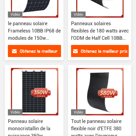
Vidéo
Vidéo
le panneau solaire
Panneaux solaires
Frameless 10BB IP68 de
flexibles de 180 watts avec
modules de 150w
l'ODM de Half Cell 10BB
picovolte a évalué
du contrôleur 12v
Obtenez le meilleur
Obtenez le meilleur prix
prix
Vidéo
Vidéo
Panneau solaire
Tout le panneau solaire
monocristallin de la
flexible noir d'ETFE 380
puissance 350w
watts avec l'inverseur