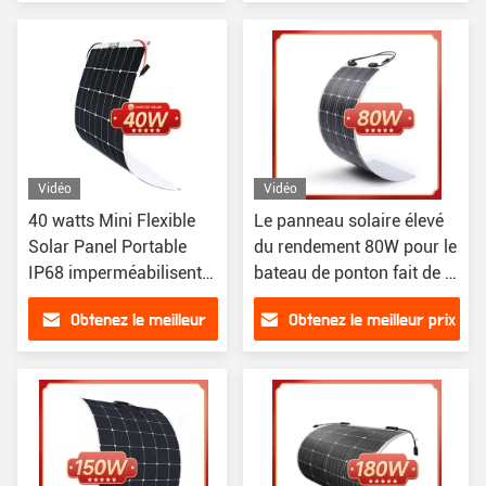
prix
Vidéo
Vidéo
40 watts Mini Flexible
Le panneau solaire élevé
Solar Panel Portable
du rendement 80W pour le
IP68 imperméabilisent
bateau de ponton fait de la
pour la caravane
navigation de plaisance
Obtenez le meilleur
Obtenez le meilleur prix
toute la catégorie noire A
prix