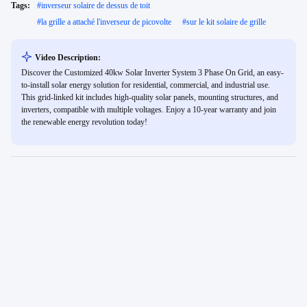
Tags:
#
inverseur solaire de dessus de toit
#
la grille a attaché l'inverseur de picovolte
#
sur le kit solaire de grille
Video Description:
Discover the Customized 40kw Solar Inverter System 3 Phase On Grid, an easy-
to-install solar energy solution for residential, commercial, and industrial use.
This grid-linked kit includes high-quality solar panels, mounting structures, and
inverters, compatible with multiple voltages. Enjoy a 10-year warranty and join
the renewable energy revolution today!