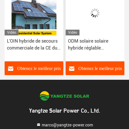
Vidéo
Vidéo
ODM solaire solaire
Phase hybride
hybride réglable
polycristalline 150kw de
d'inverseur des kits 250kw
système solaire Kit
de puissance
Inverter 3
Obtenez le meilleur prix
Obtenez le meilleur prix
Yangtze Solar Power Co., Ltd.
marco@yangtze-power.com