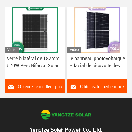
Vidéo
Vidéo
verre bilatéral de 182mm
le panneau photovoltaïque
570W Perc Bifacial Solar
Bifacial de picovolte des
Panel Technology
modules 550W a
augmenté la puissance
supplémentaire de 30%
Obtenez le meilleur prix
Obtenez le meilleur prix
Yangtze Solar Power Co., Ltd.