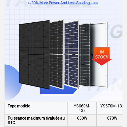
Type modèle
YS660M-
YS670M-132
132
Puissance maximum évaluée au
660W
670W
STC.