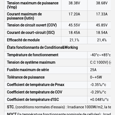
Tension maximum de puissance
38.38V
38.68V
(Vmp)
Courant maximum de
17.20A
17.33A
puissance (lutin)
Tension de circuit ouvert (COV)
45.55V
45.85V
Courant de court-circuit (ISC)
18.45A
18.54A
Efficacité de module
21,1%
21,4%
États fonctionnants de Conditions&Working
Température de fonctionnement
-40°c~+85°c
Tension de système maximum
C.C 1000V) (du
Fusible maximum de série
25A
Tolérance de puissance
0~+5W
Coefficient de température de Pmax
-0.35%/°c
Coefficient de température de COV
-0.29%/°c
Coefficient de température d'ISC
+0.048%/°c
STC.
(conditions normales d'essais) : lrradiance 1000W/m2, la tempé
NOCT
(la température fonctionnante nominale de cellules) : lrrad