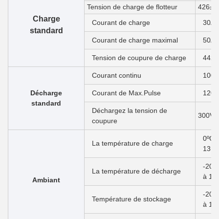
Tension de charge de flotteur
426±1
Charge
Courant de charge
30A
standard
Courant de charge maximal
50A
Tension de coupure de charge
442
Courant continu
100A
Décharge
Courant de Max.Pulse
120A
standard
Déchargez la tension de
300V±
coupure
0ºC à
La température de charge
131
-20ºC
La température de décharge
à 14
Ambiant
-20ºC
Température de stockage
à 11