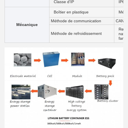
Classe d'IP
IP65
Boîtier en plastique
Méta
Méthode de communication
CAN/R
Mécanique
Refr
Méthode de refroidissement
natur
fan/c