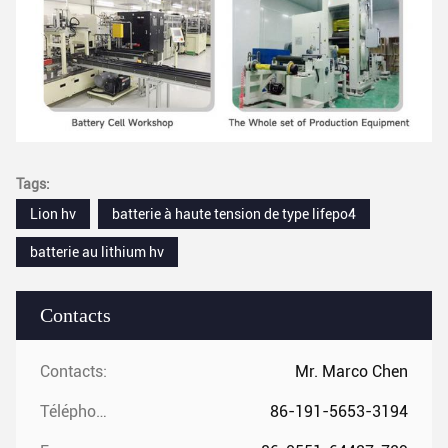
Tags:
Lion hv
batterie à haute tension de type lifepo4
batterie au lithium hv
Contacts
Contacts:
Mr. Marco Chen
Téléphone:
86-191-5653-3194