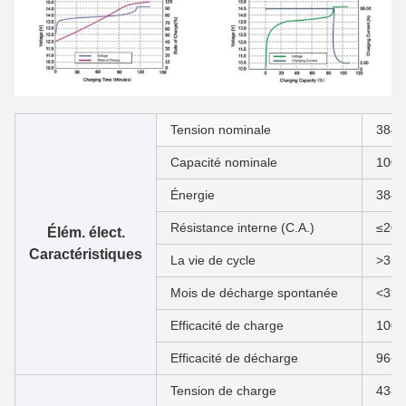
Tension nominale
384V
Capacité nominale
100A
Énergie
384
Résistance interne (C.A.)
≤20
Élém. élect.
Caractéristiques
La vie de cycle
>350
Mois de décharge spontanée
<3>
Efficacité de charge
100
Efficacité de décharge
96~
Tension de charge
438±