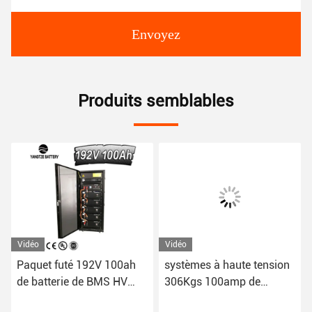
Envoyez
Produits semblables
Vidéo
Vidéo
Paquet futé 192V 100ah
systèmes à haute tension
de batterie de BMS HV
306Kgs 100amp de
High Voltage Lithium
stockage de la batterie au