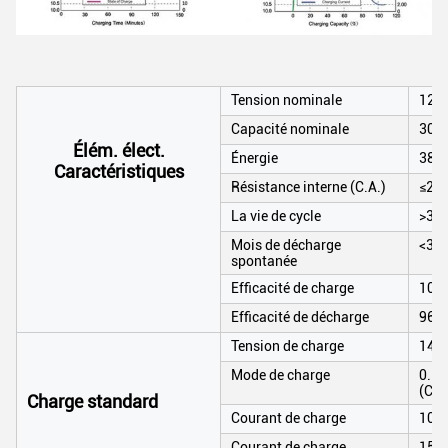
Tension nominale
12.
Capacité nominale
300
Élém. élect.
Énergie
384
Caractéristiques
Résistance interne (C.A.)
≤20
La vie de cycle
>350
Mois de décharge
<3>
spontanée
Efficacité de charge
100
Efficacité de décharge
96~
Tension de charge
14.6
Mode de charge
0.2C
(CC
Charge standard
Courant de charge
100
Courant de charge
150