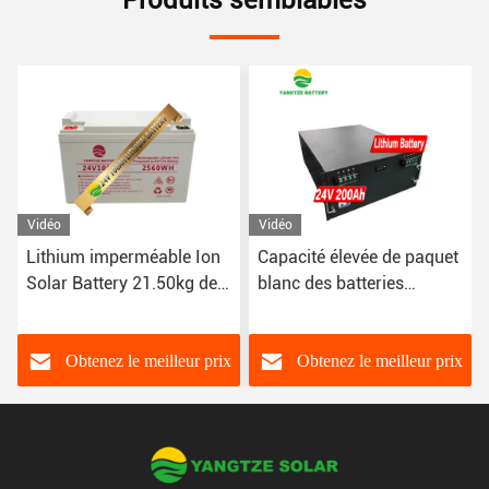
Vidéo
Vidéo
Lithium imperméable Ion
Capacité élevée de paquet
Solar Battery 21.50kg de
blanc des batteries
24V 25.6V 100ah
solaires 24v 200ah 25.6V
28.50kg de lithium d'OEM
Obtenez le meilleur prix
Obtenez le meilleur prix