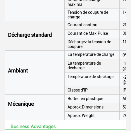
maximal
Tension de coupure de
14.
charge
Courant continu
200
Courant de Max.Pulse
300A
Décharge standard
Déchargez la tension de
10V
coupure
La température de charge
0℃ à
La température de
-20℃
décharge
@60
Ambiant
Température de stockage
-20℃
@60
Classe d'IP
IP65
Boîtier en plastique
ABS
Mécanique
Approx.Dimensions
525
Approx.Weight
29.5