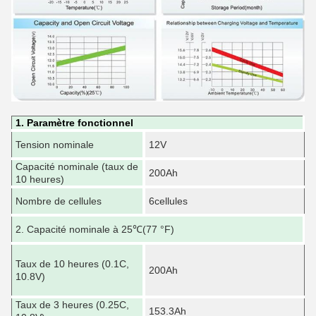
1. Paramètre fonctionnel
5
T
Tension nominale
12V
d
Capacité nominale (taux de
T
200Ah
10 heures)
d
T
Nombre de cellules
6cellules
d
6
2. Capacité nominale à 25
℃
(77 °F)
m
B
Taux de 10 heures (0.1C,
e
200Ah
10.8V)
c
2
Taux de 3 heures (0.25C,
M
153.3Ah