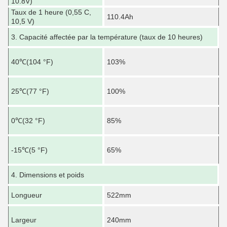
10.8V)
d
Taux de 1 heure (0,55 C,
C
110.4Ah
10,5 V)
c
7
3. Capacité affectée par la température (taux de 10 heures)
a
C
40
℃
(104 °F)
103%
a
d
C
25
℃
(77 °F)
100%
a
d
C
0
℃
(32 °F)
85%
a
d
C
-15
℃
(5 °F)
65%
a
d
8
4. Dimensions et poids
2
U
Longueur
522mm
c
C
Largeur
240mm
c