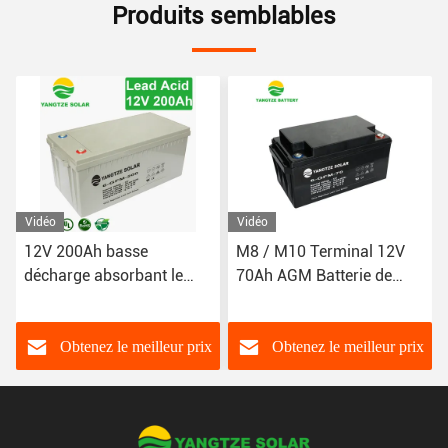
Produits semblables
Vidéo
M8 / M10 Terminal 12V
Batterie AGM de 12V 65Ah
70Ah AGM Batterie de
avec une durée de vie de
décharge Voltage d'arrêt ≤
cycle de 1500 fois
3%/mois Autodécharge
Température de
fonctionnement
Obtenez le meilleur prix
Obtenez le meilleur prix
-20°C~60°C