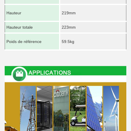
m
C
Hauteur
219mm
d
t
U
Hauteur totale
223mm
f
C
Poids de référence
59.5kg
d
t