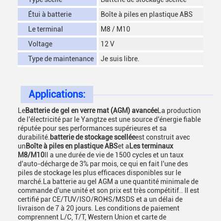
Étui à batterie
Boîte à piles en plastique ABS
Le terminal
M8 / M10
Voltage
12 V
Type de maintenance
Je suis libre.
Applications:
Le
Batterie de gel en verre mat (AGM) avancée
La production
de l'électricité par le Yangtze est une source d'énergie fiable
réputée pour ses performances supérieures et sa
durabilité.
batterie de stockage scellée
est construit avec
un
Boîte à piles en plastique ABS
et a
Les terminaux
M8/M10
Il a une durée de vie de 1500 cycles et un taux
d'auto-décharge de 3% par mois, ce qui en fait l'une des
piles de stockage les plus efficaces disponibles sur le
marché.La batterie au gel AGM a une quantité minimale de
commande d'une unité et son prix est très compétitif.. Il est
certifié par CE/TUV/ISO/ROHS/MSDS et a un délai de
livraison de 7 à 20 jours. Les conditions de paiement
comprennent L/C, T/T, Western Union et carte de