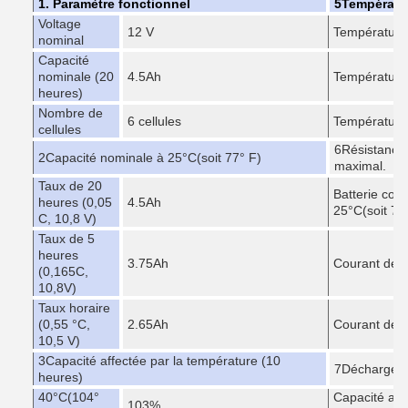
1. Paramètre fonctionnel
5Températu
Voltage
12 V
Température
nominal
Capacité
nominale (20
4.5Ah
Température
heures)
Nombre de
6 cellules
Température
cellules
6Résistance 
2Capacité nominale à 25
°C
(soit 77° F)
maximal.
Taux de 20
Batterie com
heures (0,05
4.5Ah
25
°C
(soit 77
C, 10,8 V)
Taux de 5
heures
3.75Ah
Courant de 
(0,165C,
10,8V)
Taux horaire
(0,55 °C,
2.65Ah
Courant de co
10,5 V)
3Capacité affectée par la température (10
7Décharge a
heures)
40
°C
(104°
Capacité apr
103%