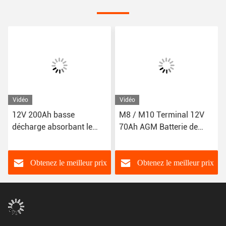
Vidéo
Vidéo
12V 200Ah basse
M8 / M10 Terminal 12V
décharge absorbant le
70Ah AGM Batterie de
tapis de verre avec
décharge Voltage d'arrêt ≤
température de
3%/mois Autodécharge
fonctionnement
Obtenez le meilleur prix
Obtenez le meilleur prix
-20°C~60°C