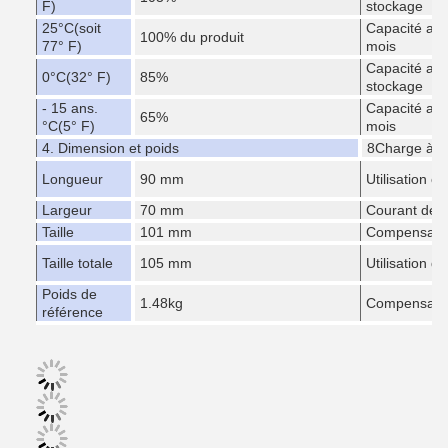
F)
stockage
25
°C
(soit
Capacité apr
100% du produit
77° F)
mois
Capacité apr
0
°C
(32° F)
85%
stockage
- 15 ans.
Capacité apr
65%
°C
(5° F)
mois
4. Dimension et poids
8Charge à te
Longueur
90 mm
Utilisation cy
Largeur
70 mm
Courant de 
Taille
101 mm
Compensatio
Taille totale
105 mm
Utilisation de
Poids de
1.48kg
Compensatio
référence