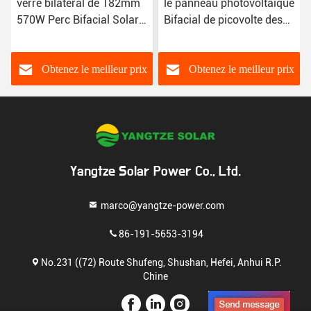
verre bilatéral de 182mm
le panneau photovoltaïque
570W Perc Bifacial Solar
Bifacial de picovolte des
Panel Technology
modules 550W a
augmenté la puissance
supplémentaire de 30%
Obtenez le meilleur prix
Obtenez le meilleur prix
Yangtze Solar Power Co., Ltd.
marco@yangtze-power.com
86-191-5653-3194
No.231 ((72) Route Shufeng, Shushan, Hefei, Anhui R.P.
Chine