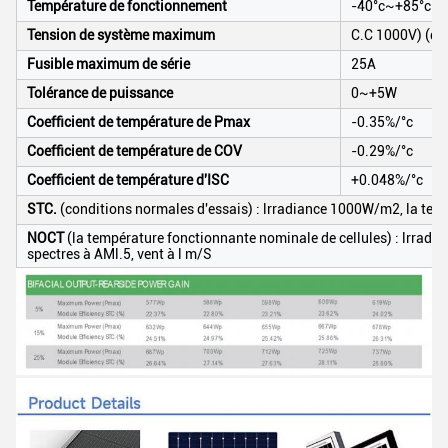
Température de fonctionnement
-40°c~+85°c
Tension de système maximum
C.C 1000V) (du
Fusible maximum de série
25A
Tolérance de puissance
0~+5W
Coefficient de température de Pmax
-0.35%/°c
Coefficient de température de COV
-0.29%/°c
Coefficient de température d'ISC
+0.048%/°c
STC.
(conditions normales d'essais) : lrradiance 1000W/m2, la tempé
NOCT
(la température fonctionnante nominale de cellules) : lrrad
spectres à AMl.5, vent à l m/S