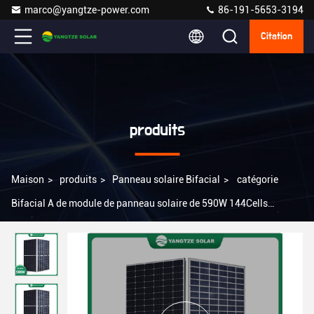
marco@yangtze-power.com
86-191-5653-3194
Citation
produits
Maison
>
produits
>
Panneau solaire Bifacial
>
catégorie
Bifacial A de module de panneau solaire de 590W 144Cells
182mm avec le certificat de la CE TUV