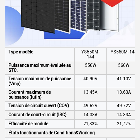
Type modèle
YS550M-
YS560M-144
144
Puissance maximum évaluée au
550W
560W
STC.
Tension maximum de puissance
40.90V
41.10V
(Vmp)
Courant maximum de
13.45A
13.63A
puissance (lutin)
Tension de circuit ouvert (COV)
49.62V
49.72V
Courant de court-circuit (ISC)
14.03A
14.33A
Efficacité de module
21,33%
21,72%
États fonctionnants de Conditions&Working