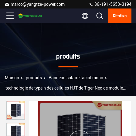
marco@yangtze-power.com
86-191-5653-3194
Citation
produits
Maison
>
produits
>
Panneau solaire facial mono
>
technologie de type n des cellules HJT de Tiger Neo de module
facial mono de panneau solaire de 480w picovolte