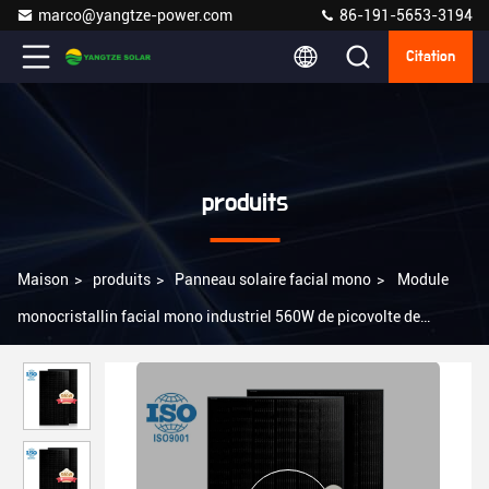
marco@yangtze-power.com
86-191-5653-3194
Citation
produits
Maison
>
produits
>
Panneau solaire facial mono
>
Module
monocristallin facial mono industriel 560W de picovolte de
silicium de panneau solaire de 144 cellules