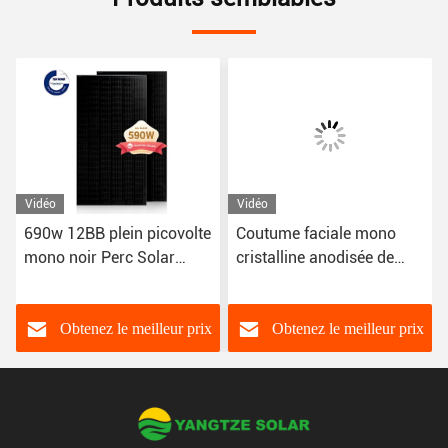
Vidéo
Vidéo
690w 12BB plein picovolte
Coutume faciale mono
mono noir Perc Solar
cristalline anodisée de
Modules avec le
PERC Half Cell 670W de
connecteur MC4
panneau solaire d'alliage
d'aluminium
Obtenez le meilleur prix
Obtenez le meilleur prix