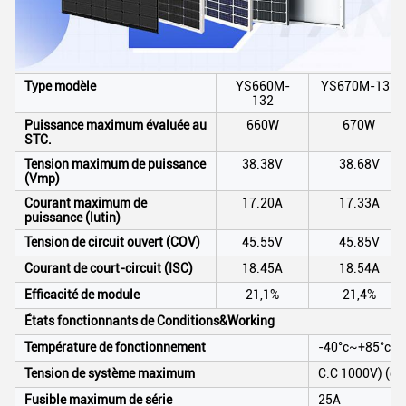
Type modèle
YS660M-
YS670M-132
132
Puissance maximum évaluée au
660W
670W
STC.
Tension maximum de puissance
38.38V
38.68V
(Vmp)
Courant maximum de
17.20A
17.33A
puissance (lutin)
Tension de circuit ouvert (COV)
45.55V
45.85V
Courant de court-circuit (ISC)
18.45A
18.54A
Efficacité de module
21,1%
21,4%
États fonctionnants de Conditions&Working
Température de fonctionnement
-40°c~+85°c
Tension de système maximum
C.C 1000V) (du
Fusible maximum de série
25A