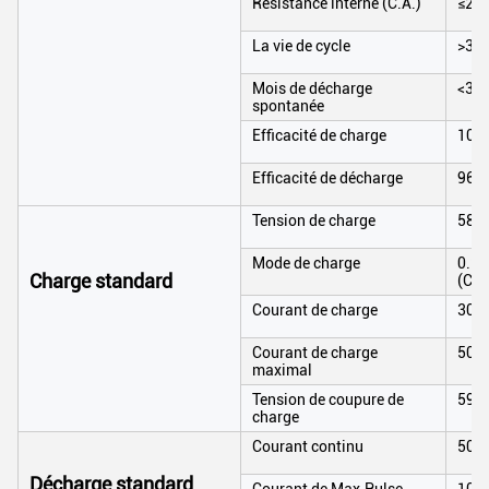
Résistance interne (C.A.)
≤20
La vie de cycle
>350
Mois de décharge
<3>
spontanée
Efficacité de charge
100
Efficacité de décharge
96~
Tension de charge
58.4
Mode de charge
0.2C
Charge standard
(CC
Courant de charge
30A
Courant de charge
50A
maximal
Tension de coupure de
59.4
charge
Courant continu
50A
Décharge standard
Courant de Max.Pulse
100A