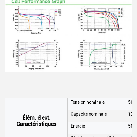
Tension nominale
51.
Capacité nominale
100
Élém. élect.
Caractéristiques
Énergie
512