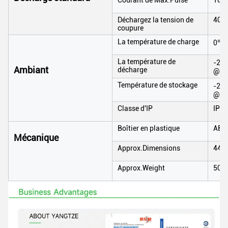
Déchargez la tension de
40V
coupure
La température de charge
0℃ à
La température de
-20℃
Ambiant
décharge
@60
Température de stockage
-20℃
@60
Classe d'IP
IP65
Boîtier en plastique
ABS
Mécanique
Approx.Dimensions
442
Approx.Weight
50k