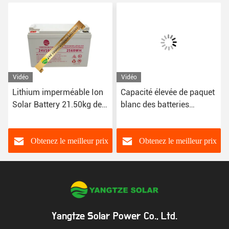
Vidéo
Vidéo
Lithium imperméable Ion
Capacité élevée de paquet
Solar Battery 21.50kg de
blanc des batteries
24V 25.6V 100ah
solaires 24v 200ah 25.6V
28.50kg de lithium d'OEM
Obtenez le meilleur prix
Obtenez le meilleur prix
Yangtze Solar Power Co., Ltd.