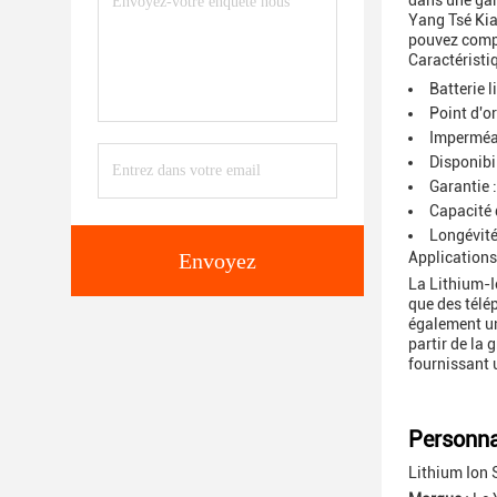
dans une gam
Yang Tsé Kia
pouvez compt
Caractéristi
Batterie l
Point d'or
Imperméab
Disponibil
Garantie :
Capacité d
Longévité
Envoyez
Applications
La Lithium-Io
que des télé
également un 
partir de la
fournissant 
Personnal
Lithium Ion 