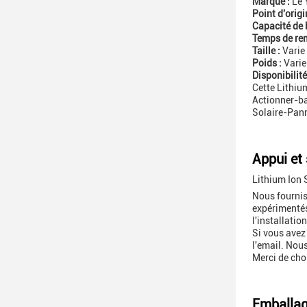
Marque :
Le 
Point d'origi
Capacité de b
Temps de rem
Taille :
Varie
Poids :
Varie
Disponibilité
Cette Lithiu
Actionner-bat
Solaire-Pan
Appui et 
Lithium Ion 
Nous fourniss
expérimentés
l'installatio
Si vous avez
l'email. Nous
Merci de choi
Emballage