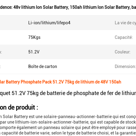
idence:
48v lithium Ion Solar Battery
,
150ah lithium Ion Solar Battery
,
ba
Li-ion/lithium/lifepo4
La vie de c
75Kgs
Capacité:
n:
51.2V
Couleur:
:
Boîte de carton
Dimension
olar Battery Phosphate Pack 51.2V 75kg de lithium de 48V 150ah
aquet 51.2V 75kg de batterie de phosphate de fer de lith
on de produit :
n Solar Battery est une solaire-panneau-actionner-batterie qui est conçue
 par une lithium-ion-solaire-actionner-batterie, qui est capable de sto
comporte également un panneau solaire qui peut être employé pour rassembl
a capacité de batterie varie, selon le type de batterie choisi, et la garant