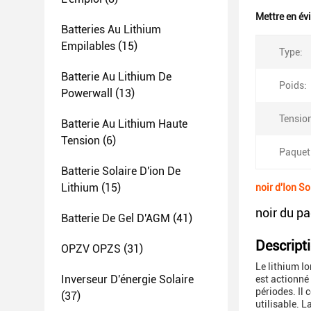
Mettre en év
Batteries Au Lithium
Empilables
(15)
Type:
Batterie Au Lithium De
Poids:
Powerwall
(13)
Tensio
Batterie Au Lithium Haute
Tension
(6)
Paquet
Batterie Solaire D'ion De
Lithium
(15)
noir d'Ion S
noir du p
Batterie De Gel D'AGM
(41)
Descripti
OPZV OPZS
(31)
Le lithium Io
Inverseur D'énergie Solaire
est actionné
périodes. Il 
(37)
utilisable. L