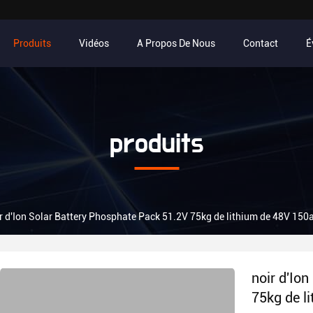
Produits
Vidéos
A Propos De Nous
Contact
É
produits
r d'Ion Solar Battery Phosphate Pack 51.2V 75kg de lithium de 48V 150
noir d'Io
75kg de l