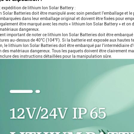
 expédition de lithium Ion Solar Battery :
n Solar Batteries doit être manipulé avec soin pendant l'emballage et le 
embarquées dans leur emballage original et doivent être fixées pour em
également être marqué avec les mots « lithium Ion Solar Battery » et on
 matériaux dangereux.
ment important de noter ce lithium Ion Solar Batteries doit être embarqué
ures au-dessus de 40°C (104°F). Si la batterie est exposée aux hautes te
, le lithium Ion Solar Batteries doit être embarqué par l'intermédiaire d
 des matériaux dangereux. Tous les paquets doivent être clairement marq
nclure des instructions détaillées pour la manipulation sûre.