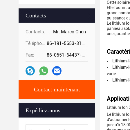
Cette solair
Elle fournit 
grand nombre
Contacts
puissance qu
Le lithium Io
panneau sola
Contacts:
Mr. Marco Chen
une garantie 
Téléphone:
86-191-5653-3194
Caractéri
Fax:
86-0551-64437-729
Lithium-I
Lithium-I
varie
Lithium-I
Contact maintenant
Applicati
Lithium Ion 
Expédiez-nous
Le lithium Io
d'actionner l
jusqu'à 18,0