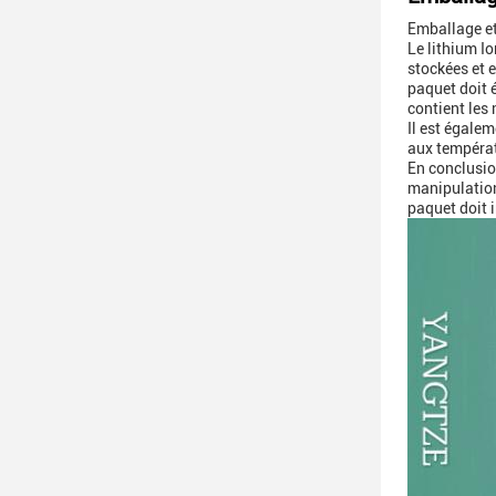
Emballage et
Le lithium Io
stockées et 
paquet doit 
contient les
Il est égale
aux températ
En conclusion
manipulation
paquet doit i