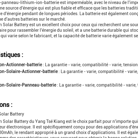
e-panneau-lithium-ion-batterie est imperméable, avec le niveau de l'imper
une source d'énergie qui est plus fiable et efficace que les batteries tradi
 d'énergie pendant de longues périodes. La batterie est également conç
e d'autres batteries sur le marché.
n Solar Battery est un excellent choix pour ceux qui recherchent une sourc
ire pour rassembler l'énergie du soleil, et a une batterie durable qui st
qui varie selon le fabricant, et la capacité de batterie varie également se
stiques :
on-Actionner-batterie
: La garantie - varie, compatibilité - varie, tension
on-Solaire-Actionner-batterie
: La garantie - varie, compatibilité - varie
on-Solaire-Panneau-batterie
: La garantie - varie, compatibilité - varie,
ons :
Solar Battery
n Solar Battery du Yang Tsé Kiang est le choix parfait pour n'importe qui 
eur électronique. Il est spécifiquement conçu pour des applications d'éne
00mAh, le rendant approprié à un grand choix d'applications. Il est éga