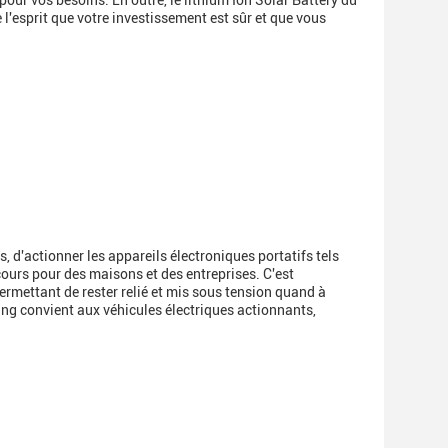
ur vos besoins. En outre, le lithium Ion Solar Battery du
l'esprit que votre investissement est sûr et que vous
, d'actionner les appareils électroniques portatifs tels
ours pour des maisons et des entreprises. C'est
permettant de rester relié et mis sous tension quand à
ang convient aux véhicules électriques actionnants,