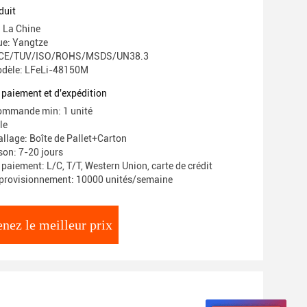
duit
: La Chine
e: Yangtze
n: CE/TUV/ISO/ROHS/MSDS/UN38.3
dèle: LFeLi-48150M
 paiement et d'expédition
ommande min: 1 unité
le
allage: Boîte de Pallet+Carton
ison: 7-20 jours
paiement: L/C, T/T, Western Union, carte de crédit
pprovisionnement: 10000 unités/semaine
nez le meilleur prix