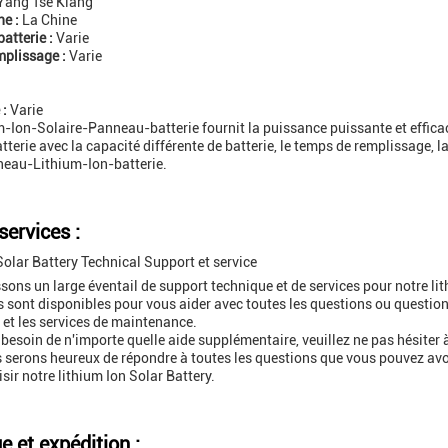
Yang Tsé Kiang
ne :
La Chine
atterie :
Varie
plissage :
Varie
 :
Varie
m-Ion-Solaire-Panneau-batterie fournit la puissance puissante et effica
terie avec la capacité différente de batterie, le temps de remplissage, la ta
neau-Lithium-Ion-batterie.
services :
Solar Battery Technical Support et service
ons un large éventail de support technique et de services pour notre lit
 sont disponibles pour vous aider avec toutes les questions ou questio
n et les services de maintenance.
 besoin de n'importe quelle aide supplémentaire, veuillez ne pas hésiter 
 serons heureux de répondre à toutes les questions que vous pouvez avoir
sir notre lithium Ion Solar Battery.
 et expédition :