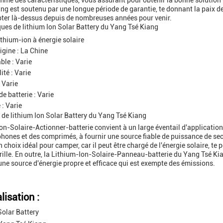
me des caractéristiques, vous assurant pour obtenir la bonne solution po
ng est soutenu par une longue période de garantie, te donnant la paix de 
er là-dessus depuis de nombreuses années pour venir.
ques de lithium Ion Solar Battery du Yang Tsé Kiang
ithium-ion à énergie solaire
igine : La Chine
le : Varie
ité : Varie
 Varie
e batterie : Varie
 : Varie
 de lithium Ion Solar Battery du Yang Tsé Kiang
n-Solaire-Actionner-batterie convient à un large éventail d'applications
phones et des comprimés, à fournir une source fiable de puissance de sec
choix idéal pour camper, car il peut être chargé de l'énergie solaire, te 
 grille. En outre, la Lithium-Ion-Solaire-Panneau-batterie du Yang Tsé Ki
une source d'énergie propre et efficace qui est exempte des émissions.
isation :
Solar Battery