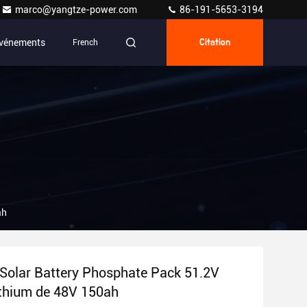
marco@yangtze-power.com
86-191-5653-3194
vénements
French
Citation
ah
n Solar Battery Phosphate Pack 51.2V
ithium de 48V 150ah