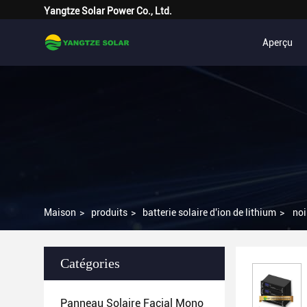
Yangtze Solar Power Co., Ltd.
Aperçu
Maison
>
produits
>
batterie solaire d'ion de lithium
>
noi
Catégories
Panneau Solaire Facial Mono