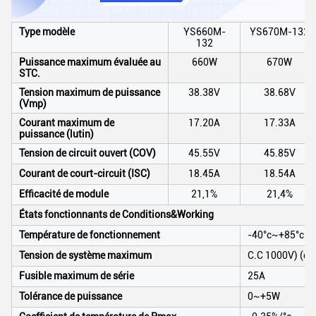
Type modèle
YS660M-
YS670M-132
132
Puissance maximum évaluée au
660W
670W
STC.
Tension maximum de puissance
38.38V
38.68V
(Vmp)
Courant maximum de
17.20A
17.33A
puissance (lutin)
Tension de circuit ouvert (COV)
45.55V
45.85V
Courant de court-circuit (ISC)
18.45A
18.54A
Efficacité de module
21,1%
21,4%
États fonctionnants de Conditions&Working
Température de fonctionnement
-40°c~+85°c
Tension de système maximum
C.C 1000V) (du
Fusible maximum de série
25A
Tolérance de puissance
0~+5W