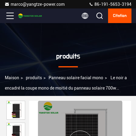
marco@yangtze-power.com
86-191-5653-3194
Citation
produits
Maison
>
produits
>
Panneau solaire facial mono
>
Le noir a
encadré la coupe mono de moitié du panneau solaire 700w
132Cells 210mm de massage facial